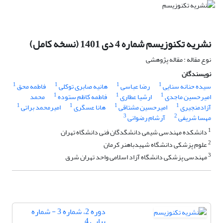
نشریه تکنوزیسم شماره 4 دی 1401 (نسخه کامل)
نوع مقاله : مقاله پژوهشی
نویسندگان
1
1
1
1
سیده حنانه سنایی
رضا عباسی
هانیه صابری توکلی
فاطمه محق
1
1
1
امیرحسین ماجدی
ارشیا عطاری
فاطمه کاظم ستوده
محمد
1
1
1
1
آزادمنجیری
امیرحسین مشتاقی
هانا عسگری
امیرمحمد براتی
3
2
مهسا شریفی
آرشام رضوانی
1
دانشکده مهندسی شیمی دانشگدگان فنی دانشگاه تهران
2
علوم پزشکی دانشگاه شهیدباهنر کرمان
3
مهندسی پزشکی دانشگاه آزاد اسلامی واحد تهران شرق
دوره 2، شماره 3 - شماره
پیاپی 4