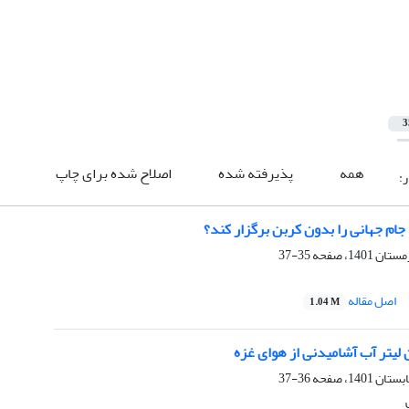
3
همه
پذیرفته شده
اصلاح شده برای چاپ
ر:
 جام جهانى را بدون کربن برگزار کند؟
35-37
اصل مقاله
1.04 M
لیتر آب آشامیدنى از هواى غزه
36-37