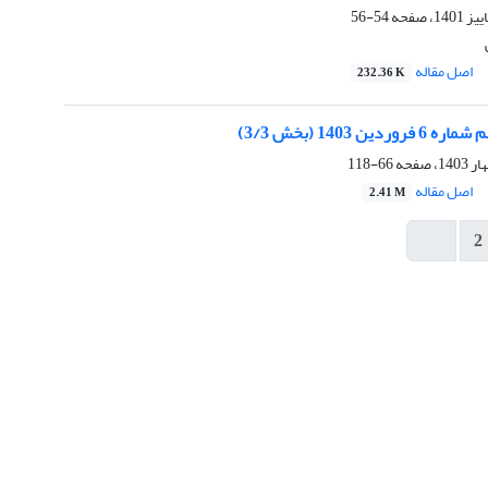
54-56
اصل مقاله
232.36 K
ن 1403 (بخش 3/3)
66-118
اصل مقاله
2.41 M
2