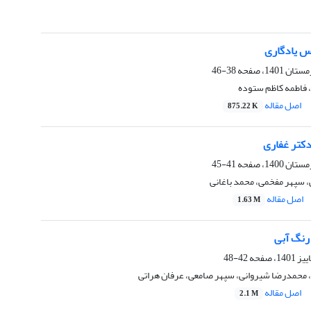
س یادگاری
38-46
 فاطمه کاظم ستوده
اصل مقاله
875.22 K
دکتر غفاری
41-45
 سپهر مفخمی، محمد باغانی
اصل مقاله
1.63 M
رنگ آبی
42-48
 محمدرضا شیروانی، سپهر صامعی، عرفان هراتی
اصل مقاله
2.1 M