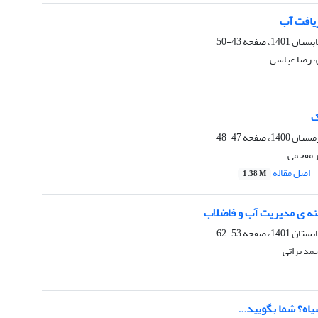
زیافت آب
43-50
، رضا عباسی
ک
47-48
ر مفخمی
اصل مقاله
1.38 M
نه ى مدیریت آب و فاضلاب
53-62
مد براتی
یاه؟ شما بگویید...